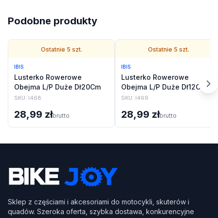
Podobne produkty
Ostatnie
5
szt.
Ostatnie
5
szt.
IBIS
IBIS
Lusterko Rowerowe
Lusterko Rowerowe
Obejma L/P Duże Dł20Cm
Obejma L/P Duże Dł12Cm
SKU:
I468
SKU:
I469
28,99 zł
28,99 zł
brutto
brutto
Sklep z częściami i akcesoriami do motocykli, skuterów i
quadów. Szeroka oferta, szybka dostawa, konkurencyjne