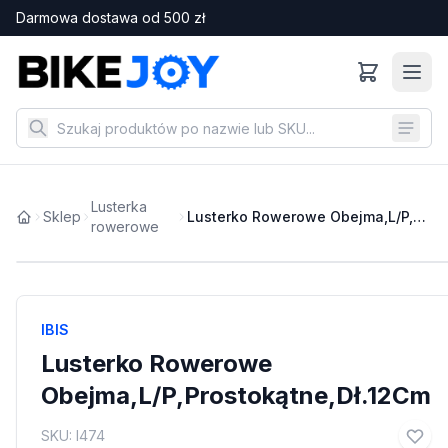
Darmowa dostawa od
500
zł
Lusterka
Sklep
Lusterko Rowerowe Obejma,L/P,Prostokątne,Dł.12Cm
rowerowe
IBIS
Lusterko Rowerowe
Obejma,L/P,Prostokątne,Dł.12Cm
SKU:
I474