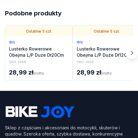
Podobne produkty
Ostatnie
5
szt.
Ostatnie
5
szt.
IBIS
IBIS
Lusterko Rowerowe
Lusterko Rowerowe
Obejma L/P Duże Dł20Cm
Obejma L/P Duże Dł12Cm
SKU:
I468
SKU:
I469
28,99 zł
28,99 zł
brutto
brutto
Sklep z częściami i akcesoriami do motocykli, skuterów i
quadów. Szeroka oferta, szybka dostawa, konkurencyjne