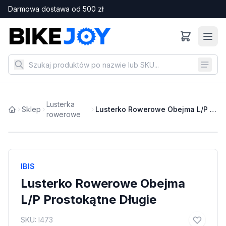
Darmowa dostawa od
500
zł
Lusterka
Sklep
Lusterko Rowerowe Obejma L/P Prostokątne Długie
rowerowe
IBIS
Lusterko Rowerowe Obejma
L/P Prostokątne Długie
SKU:
I473