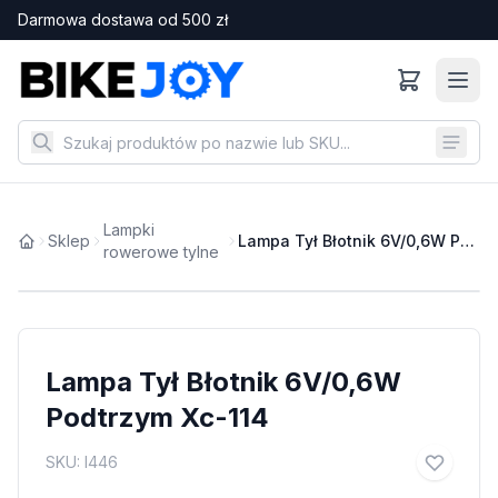
Darmowa dostawa od
500
zł
Lampki
Sklep
Lampa Tył Błotnik 6V/0,6W Podtrzym Xc-114
rowerowe tylne
Lampa Tył Błotnik 6V/0,6W
Podtrzym Xc-114
SKU:
I446