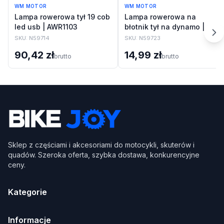
WM MOTOR
WM MOTOR
Lampa rowerowa tył 19 cob
Lampa rowerowa na
led usb | AWR1103
błotnik tył na dynamo |
AWR1117
SKU:
N59714
SKU:
N59723
90,42 zł
14,99 zł
brutto
brutto
Sklep z częściami i akcesoriami do motocykli, skuterów i
quadów. Szeroka oferta, szybka dostawa, konkurencyjne
ceny.
Kategorie
Informacje