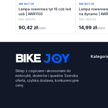
WM MOTOR
WM MOTOR
Lampa rowerowa tył 19 cob led
Lampa rowerowa n
usb | AWR1103
na dynamo | AWR
SKU:
N59714
SKU:
N59723
90,42 zł
14,99 zł
brutto
brutto
Kategori
Sklep z częściami i akcesoriami do
motocykli, skuterów i quadów. Szeroka
oferta, szybka dostawa, konkurencyjne
ceny.