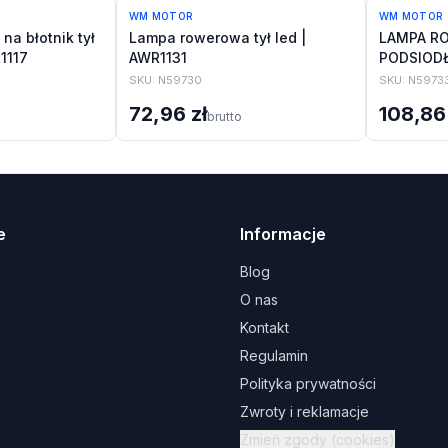
WM MOTOR
WM MOTOR
a błotnik tył
Lampa rowerowa tył led |
LAMPA R
1117
AWR1131
PODSIOD
SKU:
N59730
SKU:
N5973
72,96 zł
108,86 
brutto
e
Informacje
Blog
O nas
Kontakt
Regulamin
Polityka prywatności
Zwroty i reklamacje
Zmień zgody (cookies)