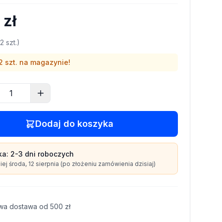
 zł
2
szt.)
2
szt. na magazynie!
Dodaj do koszyka
ka:
2-3 dni
roboczych
iej
środa, 12 sierpnia
(po złożeniu zamówienia dzisiaj)
wa dostawa od
500
zł