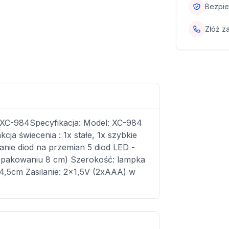
Bezpie
Złóż z
 XC-984Specyfikacja: Model: XC-984
a świecenia : 1x stałe, 1x szybkie
anie diod na przemian 5 diod LED -
opakowaniu 8 cm) Szerokość: lampka
,5cm Zasilanie: 2x1,5V (2xAAA) w