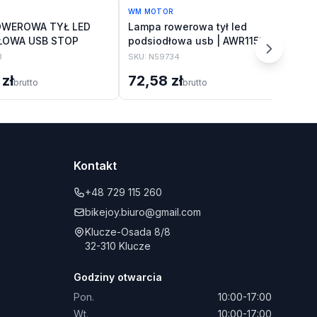
WM MOTOR
WM
OWEROWA TYŁ LED
Lampa rowerowa tył led
La
ŁOWA USB STOP
podsiodłowa usb | AWR1153
po
3
SKU:
N59734
SK
zł
72,58 zł
6
brutto
brutto
Kontakt
+48 729 115 260
bikejoy.biuro@gmail.com
Klucze-Osada 8/8
32-310 Klucze
Godziny otwarcia
Pon.
10:00-17:00
Wt.
10:00-17:00