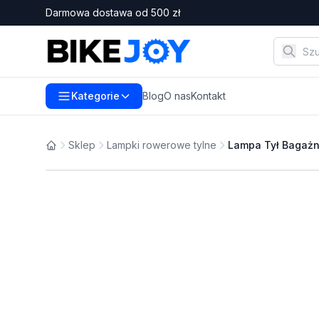
Darmowa dostawa od
500
zł
Kategorie
Blog
O nas
Kontakt
Sklep
Lampki rowerowe tylne
Lampa Tył Bagażn