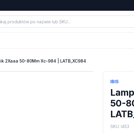
ik 2Xaaa 50-80Mm Xc-984 | LATB_XC984
IBIS
Lamp
50-8
LATB
SKU:
I453