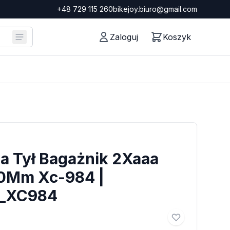
+48 729 115 260
bikejoy.biuro@gmail.com
Zaloguj
Koszyk
a Tył Bagażnik 2Xaaa
0Mm Xc-984 |
_XC984