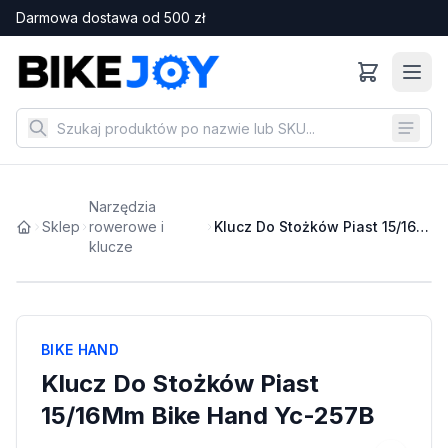
Darmowa dostawa od
500
zł
Narzędzia
Sklep
rowerowe i
Klucz Do Stożków Piast 15/16Mm Bike Hand Yc-257B
klucze
BIKE HAND
Klucz Do Stożków Piast
15/16Mm Bike Hand Yc-257B