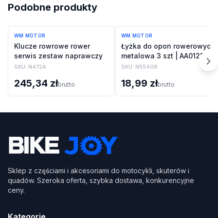
Podobne produkty
WM MOTOR
WM MOTOR
Klucze rowrowe rower
Łyżka do opon rowerowych
serwis zestaw naprawczy
metalowa 3 szt | AA012323
SKU:
N472A
SKU:
N55408
245,34 zł
18,99 zł
brutto
brutto
Sklep z częściami i akcesoriami do motocykli, skuterów i
quadów. Szeroka oferta, szybka dostawa, konkurencyjne
ceny.
Kategorie