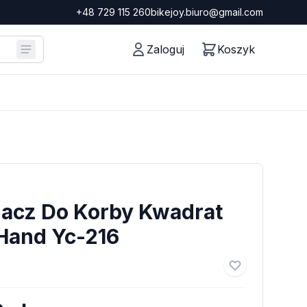
+48 729 115 260
bikejoy.biuro@gmail.com
Zaloguj
Koszyk
gacz Do Korby Kwadrat
 Hand Yc-216