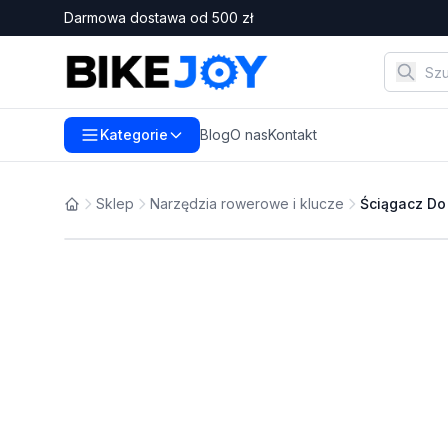
Darmowa dostawa od
500
zł
Kategorie
Blog
O nas
Kontakt
Sklep
Narzędzia rowerowe i klucze
Ściągacz Do