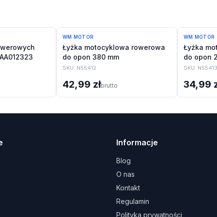
WM MOTOR
WM MOTOR
owerowych
Łyżka motocyklowa rowerowa
Łyżka mo
 AA012323
do opon 380 mm
do opon
SKU:
N55412
SKU:
N5541
42,99 zł
34,99 z
brutto
e
Informacje
Blog
O nas
Kontakt
Regulamin
Polityka prywatności