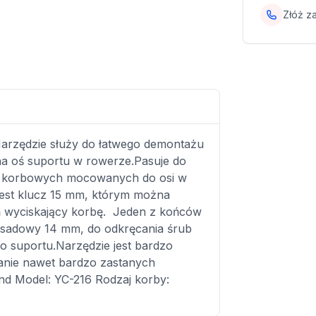
Złóż z
Narzędzie służy do łatwego demontażu
 oś suportu w rowerze.Pasuje do
w korbowych mocowanych do osi w
jest klucz 15 mm, którym można
ień wyciskający korbę. Jeden z końców
asadowy 14 mm, do odkręcania śrub
suportu.Narzędzie jest bardzo
nie nawet bardzo zastanych
d Model: YC-216 Rodzaj korby: