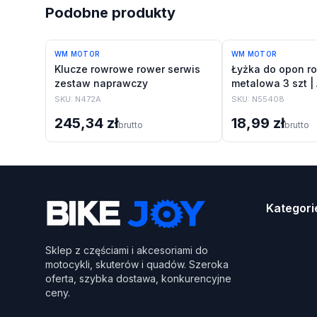
Podobne produkty
WM MOTOR
WM MOTOR
Klucze rowrowe rower serwis
Łyżka do opon r
zestaw naprawczy
metalowa 3 szt |
SKU:
N472A
SKU:
N55408
245,34 zł
18,99 zł
brutto
brutto
Kategori
Sklep z częściami i akcesoriami do
motocykli, skuterów i quadów. Szeroka
oferta, szybka dostawa, konkurencyjne
ceny.