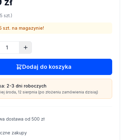
 zł
5
szt.)
5
szt. na magazynie!
Dodaj do koszyka
ka:
2-3 dni
roboczych
iej
środa, 12 sierpnia
(po złożeniu zamówienia dzisiaj)
wa dostawa od
500
zł
czne zakupy