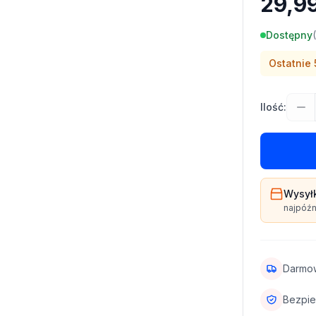
29,99
Dostępny
(
Ostatnie
Ilość:
Wysył
najpóźn
Darmo
Bezpie