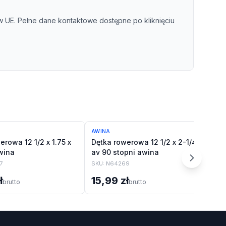
UE. Pełne dane kontaktowe dostępne po kliknięciu
AWINA
AW
erowa 12 1/2 x 1.75 x
Dętka rowerowa 12 1/2 x 2-1/4
Dę
wina
av 90 stopni awina
av
7
SKU:
N64269
SK
ł
15,99 zł
1
brutto
brutto