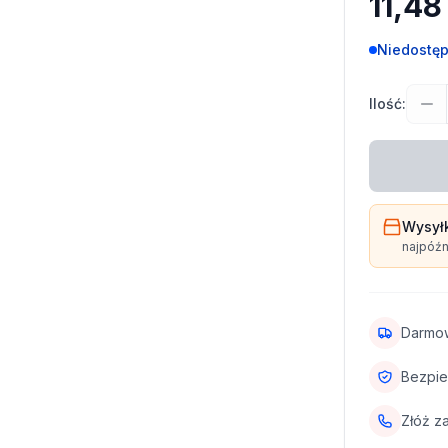
11,48
Niedostę
Ilość:
Wysył
najpóźn
Darmo
Bezpie
Złóż z