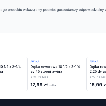
tego produktu wskazujemy podmiot gospodarczy odpowiedzialny w 
AWINA
AWINA
0 1/2 x 2-1/4
Dętka rowerowa 10 1/2 x 2-1/4
Dętka row
na
av 45 stopni awina
2.25 dv a
SKU:
N64266
SKU:
N6426
17,99 zł
16,99 z
brutto