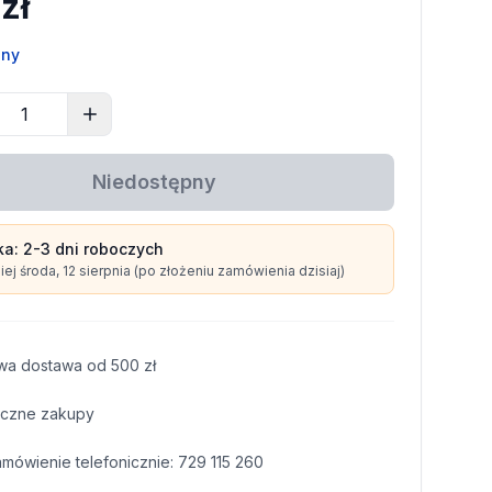
 zł
pny
Niedostępny
ka:
2-3 dni
roboczych
iej
środa, 12 sierpnia
(po złożeniu zamówienia dzisiaj)
wa dostawa od
500
zł
czne zakupy
amówienie telefonicznie:
729 115 260