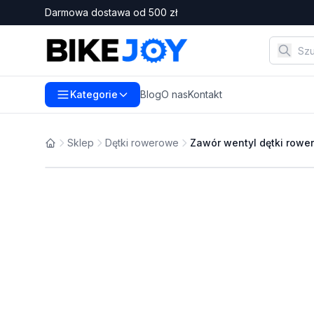
Darmowa dostawa od
500
zł
Kategorie
Blog
O nas
Kontakt
Sklep
Dętki rowerowe
Zawór wentyl dętki rowe