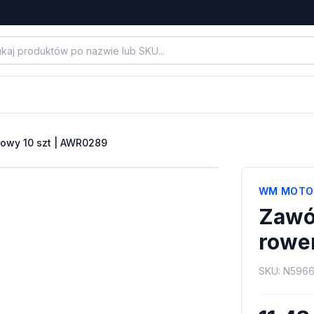
rowy 10 szt | AWR0289
WM MOTO
Zawór
rowe
SKU:
N596