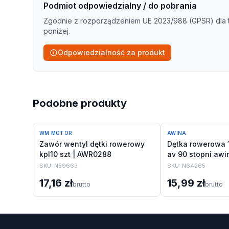
Podmiot odpowiedzialny / do pobrania
Zgodnie z rozporządzeniem UE 2023/988 (GPSR) dla 
poniżej.
Odpowiedzialność za produkt
Podobne produkty
WM MOTOR
AWINA
Zawór wentyl dętki rowerowy
Dętka rowerowa 1
kpl10 szt | AWR0288
av 90 stopni awi
SKU:
N59663
SKU:
N64265
17,16 zł
15,99 zł
brutto
brutto