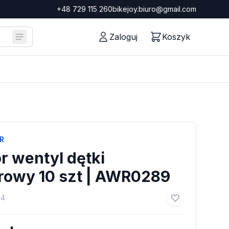
+48 729 115 260
bikejoy.biuro@gmail.com
Zaloguj
Koszyk
R
 wentyl dętki
rowy 10 szt | AWR0289
64