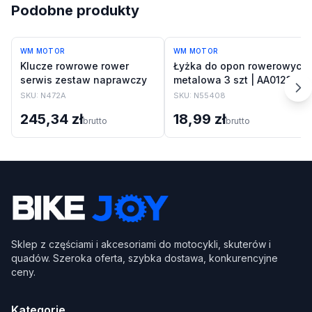
Podobne produkty
WM MOTOR
WM MOTOR
Klucze rowrowe rower
Łyżka do opon rowerowych
serwis zestaw naprawczy
metalowa 3 szt | AA012323
SKU:
N472A
SKU:
N55408
245,34 zł
18,99 zł
brutto
brutto
Sklep z częściami i akcesoriami do motocykli, skuterów i
quadów. Szeroka oferta, szybka dostawa, konkurencyjne
ceny.
Kategorie