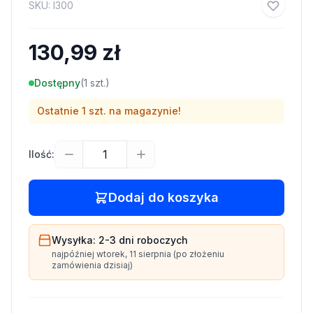
SKU:
I300
130,99 zł
Dostępny
(
1
szt.)
Ostatnie
1
szt. na magazynie!
Ilość:
Dodaj do koszyka
Wysyłka:
2-3 dni
roboczych
najpóźniej
wtorek, 11 sierpnia
(po złożeniu
zamówienia dzisiaj)