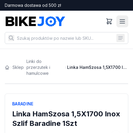
Darmowa dostawa od
500
zł
Linki do
Sklep
przerzutek i
Linka HamSzosa 1,5X1700 Inox Szlif Baradine 1Szt
hamulcowe
BARADINE
Linka HamSzosa 1,5X1700 Inox
Szlif Baradine 1Szt