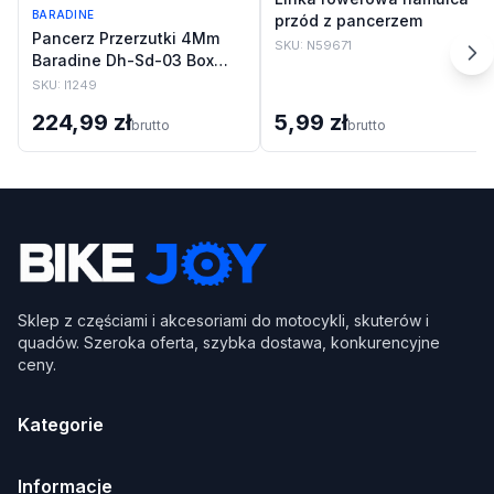
BARADINE
przód z pancerzem
Pancerz Przerzutki 4Mm
SKU:
N59671
Baradine Dh-Sd-03 Box
50M
SKU:
I1249
224,99 zł
5,99 zł
brutto
brutto
Sklep z częściami i akcesoriami do motocykli, skuterów i
quadów. Szeroka oferta, szybka dostawa, konkurencyjne
ceny.
Kategorie
Informacje