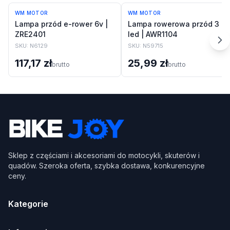
WM MOTOR
WM MOTOR
Lampa przód e-rower 6v |
Lampa rowerowa przód 3
ZRE2401
led | AWR1104
SKU:
N6129
SKU:
N59715
117,17 zł
25,99 zł
brutto
brutto
Sklep z częściami i akcesoriami do motocykli, skuterów i
quadów. Szeroka oferta, szybka dostawa, konkurencyjne
ceny.
Kategorie