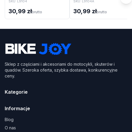
Cortina Cx Ax1 Cx2
SKU:
L9104
SKU:
L9104A
30,99 zł
30,99 zł
brutto
brutto
Sklep z częściami i akcesoriami do motocykli, skuterów i
quadów. Szeroka oferta, szybka dostawa, konkurencyjne
ceny.
Kategorie
Informacje
Blog
O nas