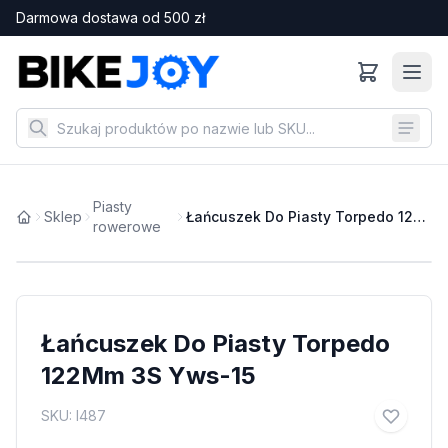
Darmowa dostawa od
500
zł
Piasty
Sklep
Łańcuszek Do Piasty Torpedo 122Mm 3S Yws-15
rowerowe
Łańcuszek Do Piasty Torpedo
122Mm 3S Yws-15
SKU:
I487